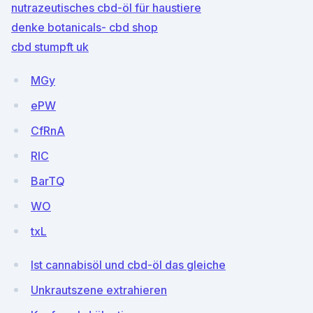
nutrazeutisches cbd-öl für haustiere
denke botanicals- cbd shop
cbd stumpft uk
MGy
ePW
CfRnA
RlC
BarTQ
WO
txL
Ist cannabisöl und cbd-öl das gleiche
Unkrautszene extrahieren